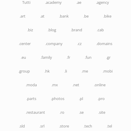
Tutti
.academy
.ae
.agency
.art
.at
.bank
.be
.bike
.biz
.blog
.brand
.cab
.center
.company
.cz
.domains
.eu
.family
.fr
.fun
.gr
.group
.hk
.li
.me
.mobi
.moda
.mx
.net
.online
.parts
.photos
.pl
.pro
.restaurant
.ro
.se
.site
.sld
.srl
.store
.tech
.tel