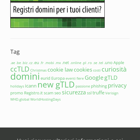
Tag
.eu
.net
.uno
Apple
.ae
.be
.biz
.cz
.fr
.mobi
.mx
.online
.pl
.ro
.se
.tel
ccTLD
curiosità
cookie law
cookies
Christmas
costi
domini
Google
gTLD
eurid
Europa
eventi
fiere
new gTLD
privacy
icann
phishing
holidays
passione
sicurezza
truffe
promo
Registro.it
scam
seo
ssl
Verisign
WHD.global
WorldHostingDays