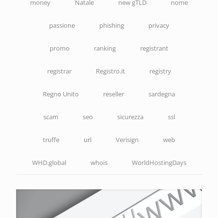
money
Natale
new gTLD
nome
passione
phishing
privacy
promo
ranking
registrant
registrar
Registro.it
registry
Regno Unito
reseller
sardegna
scam
seo
sicurezza
ssl
truffe
url
Verisign
web
WHD.global
whois
WorldHostingDays