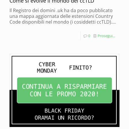
Come si evolve il mondo dei ccTLD
Il Registro dei domini .uk ha da poco pubblicato
una mappa aggiornata delle estensioni Country
Code disponibili nel mondo (i cosiddetti ccTLD)....
0
Prosegui...