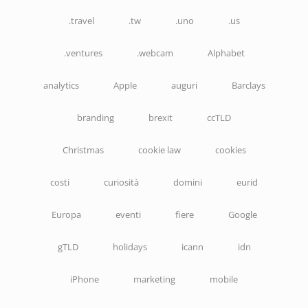
.travel
.tw
.uno
.us
.ventures
.webcam
Alphabet
analytics
Apple
auguri
Barclays
branding
brexit
ccTLD
Christmas
cookie law
cookies
costi
curiosità
domini
eurid
Europa
eventi
fiere
Google
gTLD
holidays
icann
idn
iPhone
marketing
mobile