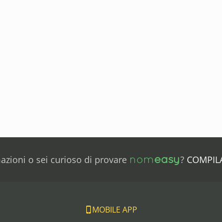
nom
easy
mazioni o sei curioso di provare
?
COMPIL
MOBILE APP