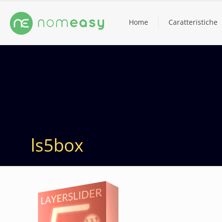
Home
Caratteristiche
ls5box