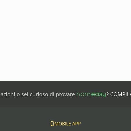
nom
easy
mazioni o sei curioso di provare
?
COMPIL
MOBILE APP