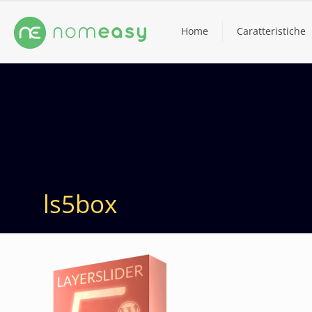
Home
Caratteristiche
ls5box